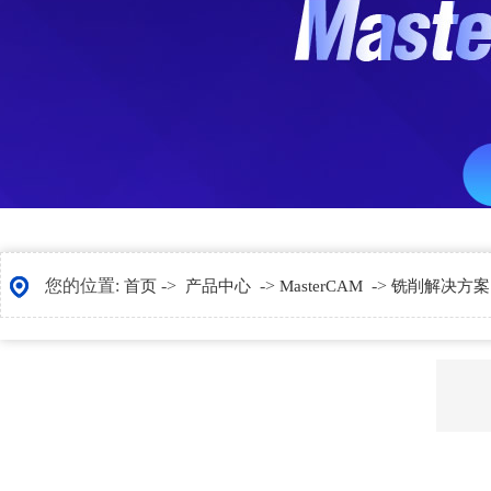
您的位置:
->
->
->
首页
产品中心
MasterCAM
铣削解决方案