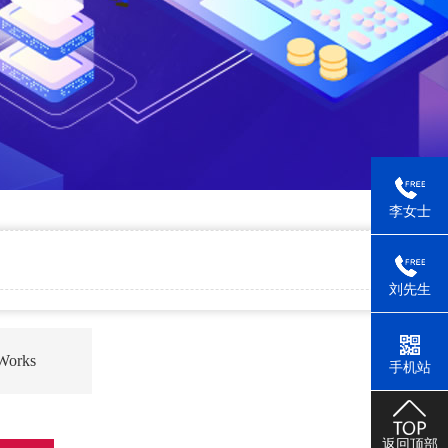
李女士
刘先生
Works
手机站
返回顶部